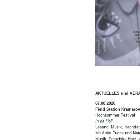
AKTUELLES und VER
07.08.2026
Field Station
Kramarov
Hochsommer Festival
In da Höll
Lesung, Musik, Nachtfal
Mit Anita Fuchs und
Nat
Musik: Franziska Hatz u