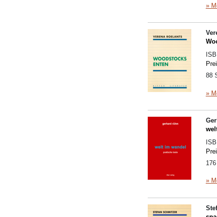
» M
Ver
Woo
IS
Pre
88 
» M
Ger
wel
IS
Pre
176
» M
Ste
spa