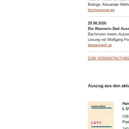
Biologe: Alexander Weih
hochsommer.art
29.08.2026
Die Wasnerin Bad Aus
Bachmann meets Ausse
Lesung mit Wolfgang P
diewasnerin.at
ZUM VERANSTALTUNG
Auszug aus den akt
Han
L U
IS
Pre
240