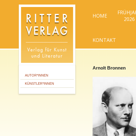
FRÜHJA
HOME
2026
KONTAKT
Arnolt Bronnen
AUTOR*INNEN
KÜNSTLER*INNEN