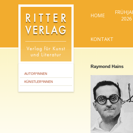
FRÜHJA
HOME
2026
KONTAKT
Raymond Hains
AUTOR*INNEN
KÜNSTLER*INNEN