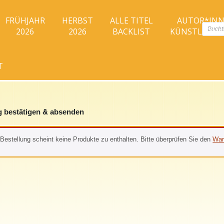
FRÜHJAHR
HERBST
ALLE TITEL
AUTOR*IN
Produc
2026
2026
BACKLIST
KÜNSTLER*I
search
T
g bestätigen & absenden
 Bestellung scheint keine Produkte zu enthalten. Bitte überprüfen Sie den
War