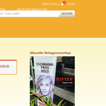
Mein Konto
€
0,00
NEN
ANTIQUARISCHE
ts
SUCHEN
NNEN
BÜCHER
Aktuelle Verlagsvorschau
enkorb
.