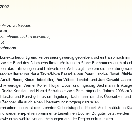
2007
ehr zu verbessern,
n ist,
zu erfinden und zu entwerfen,
tot.
Bachmann
 korrekturbedürftig und verbesserungswürdig geblieben, scheint also noch imm
r zweite Band des Jahrbuchs literatur/a kann im Sinne Bachmanns auch als e
en, das Erfindungen und Entwürfe der Welt zeigt – sofern sie Literatur gewor
entiert literatur/a Neue Texte/Nova Besedila von Peter Handke, Josef Winkle
Arnulf Ploder, Klaus Ratschiller, Pier Vittorio Tondelli und Jani Oswald. Jahr
hiv würdigen Werner Kofler, Florjan Lipusˇ und Ingeborg Bachmann. In Ausge
Rezka Kanzian und Harald Schwinger zwei Preisträger des Jahres 2006 zu W
Literatur und Kunst geht es um Ingeborg Bachmann, um das Übersetzen und 
 Zechner, die auch einen Übersetzungsvorgang darstellen.
rarischen Leben ist dem zehnten Geburtstag des Robert-Musil-Instituts in Kla
nd wieder em-pfehlen prominente LeserInnen Bücher. Zu guter Letzt werden 
sowie ausgewählte Neuerscheinungen aus der Region dokumentiert.