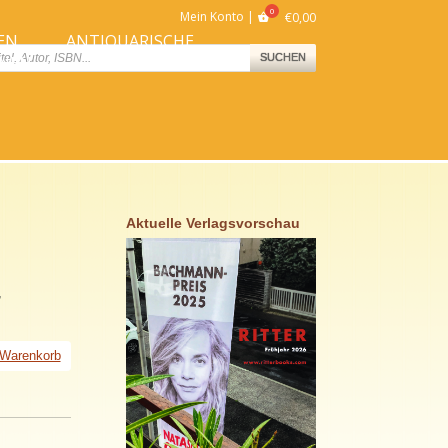
Mein Konto
€
0,00
EN
ANTIQUARISCHE
ts
SUCHEN
NNEN
BÜCHER
Aktuelle Verlagsvorschau
,
 Warenkorb