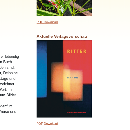
PDF Download
Aktuelle Verlagsvorschau
er lebendig
in Buch
den sind.
r, Delphine
estage und
zeichnet
ort. In
um Bilder
genfurt
Preise und
PDF Download