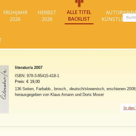
ALLE TITEL
FRÜHJAHR
HERBST
AUTOR*INN
Produc
BACKLIST
2026
2026
KÜNSTLER*I
search
T
literatur/a 2007
ISBN:
978-3-85415-418-1
Preis:
€
19,00
136 Seiten, Farbabb., brosch., deutsch/slowenisch, erschienen 2008
herausgegeben von Klaus Amann und Doris Moser
In den