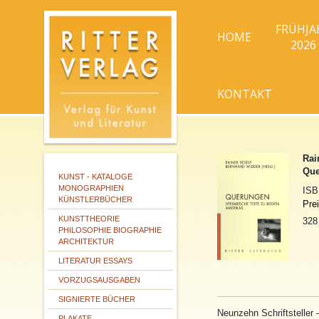
FRÜHJA
HOME
2026
KONTAKT
Rai
Que
KUNST - KATALOGE
MONOGRAPHIEN
IS
KÜNSTLERBÜCHER
Pre
KUNSTTHEORIE
328
PHILOSOPHIE BIOGRAPHIE
ARCHITEKTUR
LITERATUR ESSAYS
VORZUGSAUSGABEN
SIGNIERTE BÜCHER
Neunzehn Schriftsteller 
PLAKATE