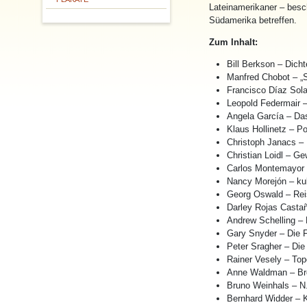
Lateinamerikaner – besc
Südamerika betreffen.
Zum Inhalt:
Bill Berkson – Dich
Manfred Chobot – „S
Francisco Díaz Sola
Leopold Federmair –
Angela García – Das
Klaus Hollinetz – 
Christoph Janacs –
Christian Loidl – Ge
Carlos Montemayor 
Nancy Morejón – kub
Georg Oswald – Reis
Darley Rojas Casta
Andrew Schelling –
Gary Snyder – Die F
Peter Sragher – Die 
Rainer Vesely – Top
Anne Waldman – Br
Bruno Weinhals – N
Bernhard Widder – K