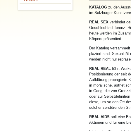
KATALOG
zu den Ausst
im Salzburger Kunstvere
REAL SEX
verbindet den
Geschlechtsdifferenz. Hi
heute werden im Zusamme
Körpers präsentiert.
Der Katalog versammelt A
plaziert sind. Sexualitä
werden nicht nur repräse
REAL REAL
führt Werk
Positionierung der seit d
Aufklärung propagierte 
in moralische, ästhetisc
in Gang, die von Grenzz
oder zur Selbstdefinitio
diese, um so den Ort des
solcher zerstörenden St
REAL AIDS
soll eine Ba
Aktionen und für eine br