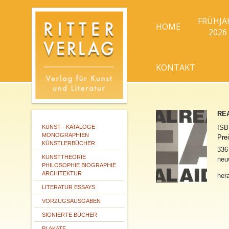
FRÜHJA
HOME
2026
KONTAKT
REA
KUNST - KATALOGE
IS
MONOGRAPHIEN
Pre
KÜNSTLERBÜCHER
336 
KUNSTTHEORIE
neu
PHILOSOPHIE BIOGRAPHIE
ARCHITEKTUR
her
LITERATUR ESSAYS
VORZUGSAUSGABEN
SIGNIERTE BÜCHER
PLAKATE