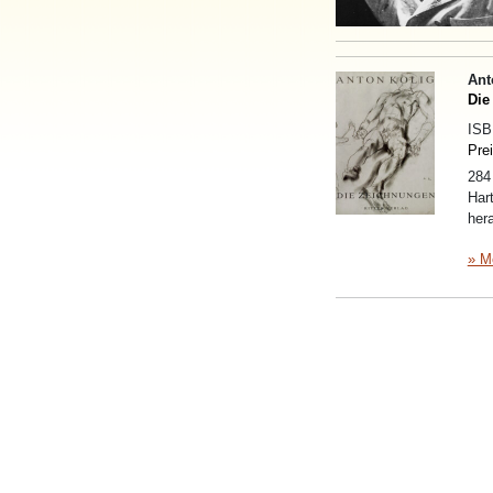
Ant
Die
IS
Pre
284
Har
her
» M