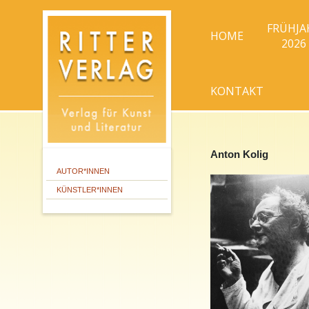
FRÜHJA
HOME
2026
KONTAKT
Anton Kolig
AUTOR*INNEN
KÜNSTLER*INNEN