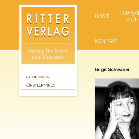
FRÜHJA
HOME
2026
KONTAKT
Birgit Schwaner
AUTOR*INNEN
KÜNSTLER*INNEN