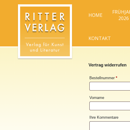
FRÜHJA
HOME
2026
KONTAKT
Vertrag widerrufen
erforder
Bestellnummer
Page URI *erforderlich
*
Vorname
Ihre Kommentare