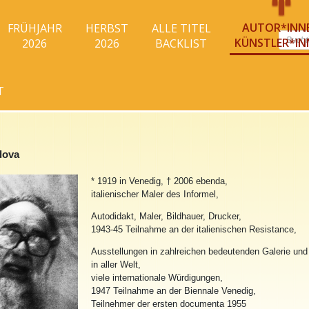
AUTOR*INN
FRÜHJAHR
HERBST
ALLE TITEL
Produc
KÜNSTLER*IN
2026
2026
BACKLIST
search
T
dova
* 1919 in Venedig, † 2006 ebenda,
italienischer Maler des Informel,
Autodidakt, Maler, Bildhauer, Drucker,
1943-45 Teilnahme an der italienischen Resistance,
Ausstellungen in zahlreichen bedeutenden Galerie un
in aller Welt,
viele internationale Würdigungen,
1947 Teilnahme an der Biennale Venedig,
Teilnehmer der ersten documenta 1955