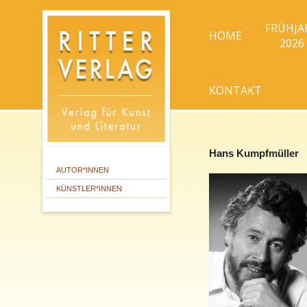
FRÜHJA
HOME
2026
KONTAKT
Hans Kumpfmüller
AUTOR*INNEN
KÜNSTLER*INNEN