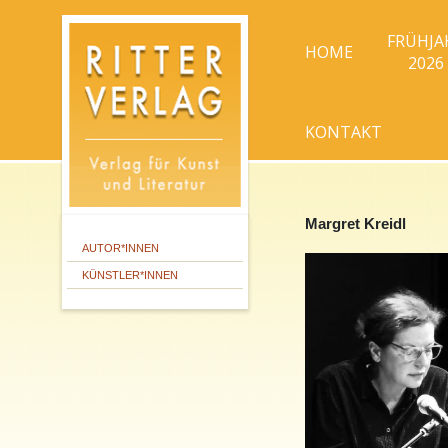
FRÜHJA
HOME
2026
KONTAKT
Margret Kreidl
AUTOR*INNEN
KÜNSTLER*INNEN