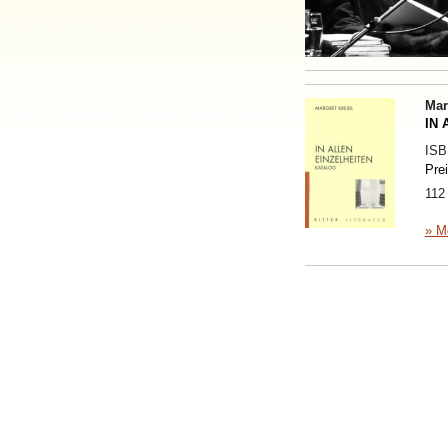
Mar
IN 
IS
Pre
112
» M