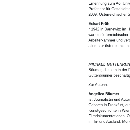
Ernennung zum Ao. Univer
Professor für Geschichte
2009: Österreichischer Sta
Eckart Früh
* 1942 in Barnewitz im H
war ein österreichischer 
Arbeiterkammer und veröf
allem zur österreichisch
MICHAEL GUTTENRUNNER
Bäumer, die sich in der 
Guttenbrunner
beschäftig
Zur Autorin:
Angelica Bäumer
ist Journalistin und Aut
Geboren in Frankfurt, a
Kunstgeschichte in Wien
Filmdokumentationen, Or
im In- und Ausland, Mono