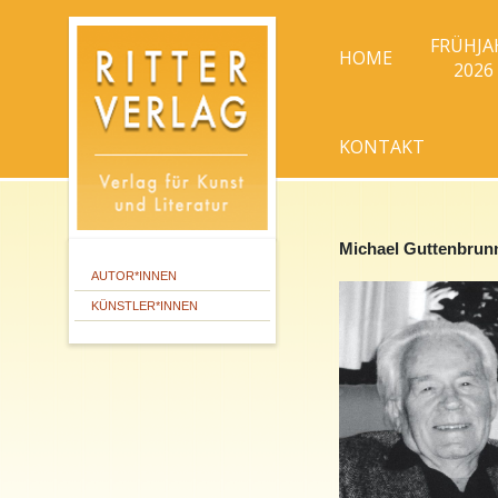
FRÜHJA
HOME
2026
KONTAKT
Michael Guttenbrun
AUTOR*INNEN
KÜNSTLER*INNEN