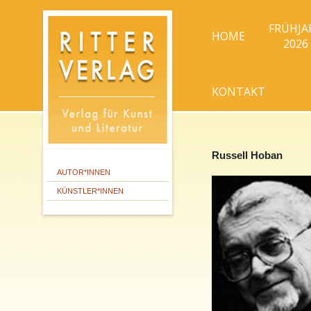
FRÜHJA
HOME
2026
KONTAKT
Russell Hoban
AUTOR*INNEN
KÜNSTLER*INNEN