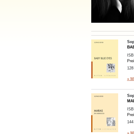
Sop
BA
IS
Pre
128
» M
Sop
MAR
IS
Pre
144
» M