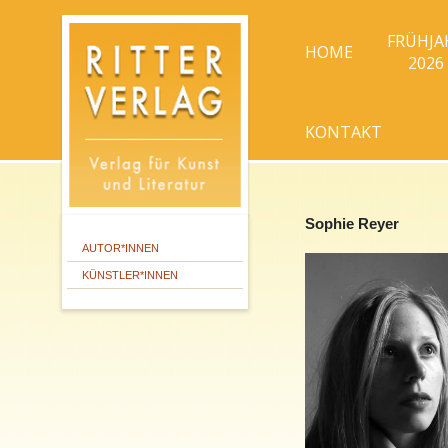
FRÜHJA
HOME
2026
KONTAKT
Sophie Reyer
AUTOR*INNEN
KÜNSTLER*INNEN