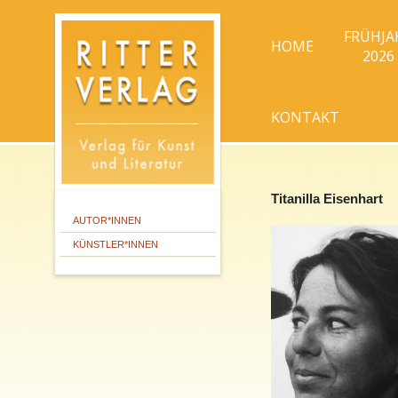
FRÜHJA
HOME
2026
KONTAKT
Titanilla Eisenhart
AUTOR*INNEN
KÜNSTLER*INNEN