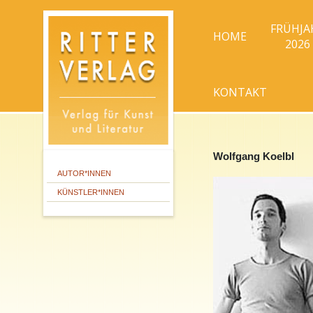
FRÜHJA
HOME
2026
KONTAKT
Wolfgang Koelbl
AUTOR*INNEN
KÜNSTLER*INNEN