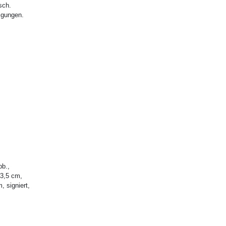
sch.
igungen.
bb.,
 3,5 cm,
, signiert,