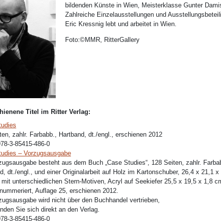
bildenden Künste in Wien, Meisterklasse Gunter Dami
Zahlreiche Einzelausstellungen und Ausstellungsbeteil
Eric Kressnig lebt und arbeitet in Wien.
Foto:©MMR, RitterGallery
hienene Titel im Ritter Verlag:
tudies
ten, zahlr. Farbabb., Hartband, dt./engl., erschienen 2012
978-3-85415-486-0
tudies – Vorzugsausgabe
zugsausgabe besteht aus dem Buch „Case Studies“, 128 Seiten, zahlr. Farba
d, dt./engl., und einer Originalarbeit auf Holz im Kartonschuber, 26,4 x 21,1 x
 mit unterschiedlichen Stern-Motiven, Acryl auf Seekiefer 25,5 x 19,5 x 1,8 cm
, nummeriert, Auflage 25, erschienen 2012.
zugsausgabe wird nicht über den Buchhandel vertrieben,
enden Sie sich direkt an den Verlag.
978-3-85415-486-0