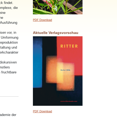
k findet.
omplexe, die
eine
ne
PDF Download
 Ausführung
Aktuelle Verlagsvorschau
sen vor, in
nd Umformung
Reproduktion
taltung und
erkcharakter
diskursiven
nstlers
 fruchtbare
PDF Download
kademie der