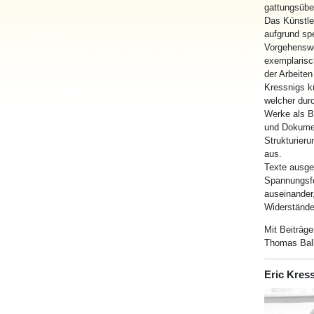
gattungsüber
Das Künstle
aufgrund spe
Vorgehenswe
exemplarisc
der Arbeite
Kressnigs kü
welcher dur
Werke als B
und Dokumen
Strukturieru
aus.
Texte ausge
Spannungsfe
auseinander
Widerstände 
Mit Beiträge
Thomas Ball
Eric Kres