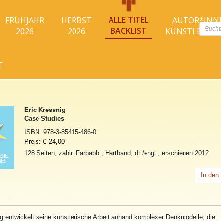
ALLE TITEL
FRÜHJAHR
HERBST
AUTOR*INN
Produc
BACKLIST
2026
2026
KÜNSTLER*I
search
T
Eric Kressnig
Case Studies
ISBN:
978-3-85415-486-0
Preis:
€
24,00
128 Seiten, zahlr. Farbabb., Hartband, dt./engl., erschienen 2012
In den
ig entwickelt seine künstlerische Arbeit anhand komplexer Denkmodelle, die