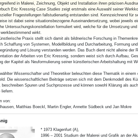
greifend in Malerei, Zeichnung, Objekt und Installation ihren präzisen Ausdruc
rbuch Eric Kressnig
Case
Studies
zeigt erstmals eine Auswahl seiner Werkk
zieller Fragestellungen fallstudienartig entstanden sind. Kennzeichnend für s
ise ist dabei seine situationsbezogene Auseinandersetzung, wobei jeweils ei
he Untersuchungskonstellation formuliert wird, welche für die Umsetzung und
n werkbestimmend wirkt.
nstlerische Praxis stellt sich damit als bildnerische Forschung in Themenkrei
ch Schaffung von Systemen, Modellbildung und Durcharbeitung, Formung u
egründung und Lösung verstanden werden. Das Buch dient nicht alleine der 
tation der Arbeiten von Eric Kressnig, sondern weist sich durch Aufbau, Ges
ng der Kapitel als Neuformulierung seiner künstlerischen Arbeitshaltung mit W
wählter Wissenschafter und Theoretiker beleuchten diese Thematik in einem 
ld. Die wissenschaftlichen Beiträge setzen sich mit dem Denkmodell des Kü
, beschreiben Spuren und Suchprozesse und können sowohl Klärung als auch
liefern.
n von:
hausen, Matthias Boeckl, Martin Engler, Annette Südbeck und Jan Mokre
snig
* 1973 Klagenfurt (A),
1996 – 2001 Studium der Malerei und Grafik an der A