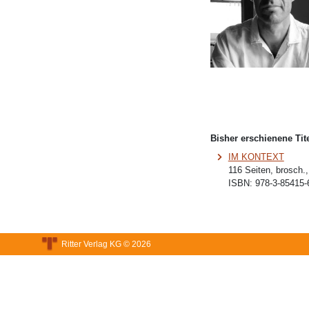
Bisher erschienene Tite
IM KONTEXT
116 Seiten, brosch.
ISBN:
978-3-85415-
Ritter Verlag KG © 2026