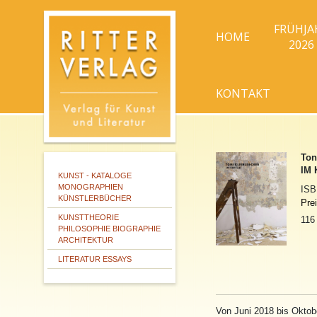
FRÜHJA
HOME
2026
KONTAKT
Ton
IM
KUNST - KATALOGE
MONOGRAPHIEN
IS
KÜNSTLERBÜCHER
Pre
KUNSTTHEORIE
116
PHILOSOPHIE BIOGRAPHIE
ARCHITEKTUR
LITERATUR ESSAYS
Von Juni 2018 bis Oktobe