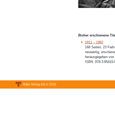
Bisher erschienene Tite
1911 – 1982
168 Seiten, 23 Farb
neuwertig, erschien
herausgegeben von
ISBN:
978-3-85415-
Ritter Verlag KG © 2026