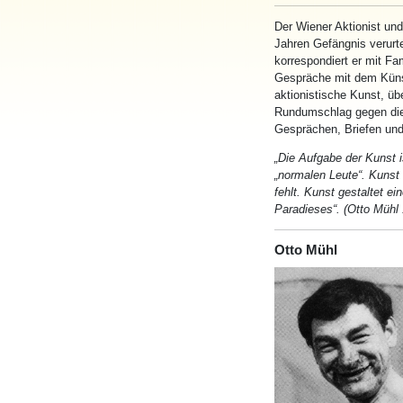
Der Wiener Aktionist u
Jahren
Gefängnis
verurte
korrespondiert er mit Fa
Gespräche mit
dem
Künst
aktionistische Kunst, üb
Rundumschlag gegen die
Gesprächen, Briefen und
„Die Aufgabe der Kunst i
„normalen Leute“. Kunst 
fehlt. Kunst gestaltet ei
Paradieses“. (
Otto
Mühl
Otto Mühl