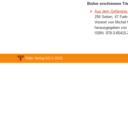
Bisher erschienene Tite
Aus dem Gefängnis
256 Seiten, 47 Farb-
Vorwort von Michel 
herausgegeben von 
ISBN:
978-3-85415-
Ritter Verlag KG © 2026