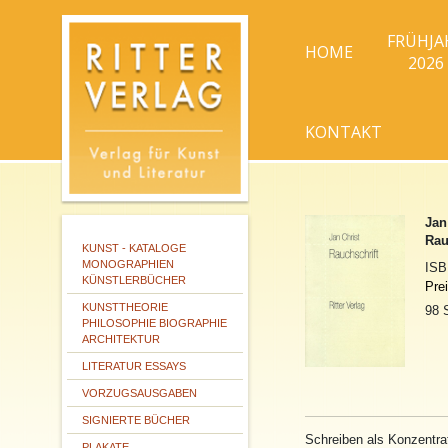
FRÜHJA
HOME
2026
KONTAKT
Jan
Rau
KUNST - KATALOGE
MONOGRAPHIEN
IS
KÜNSTLERBÜCHER
Pre
KUNSTTHEORIE
98 
PHILOSOPHIE BIOGRAPHIE
ARCHITEKTUR
LITERATUR ESSAYS
VORZUGSAUSGABEN
SIGNIERTE BÜCHER
Schreiben als Konzentra
PLAKATE