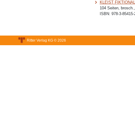
KLEIST FIKTIONAL 
104 Seiten, brosch.
ISBN:
978-3-85415-
Ritter Verlag KG © 2026