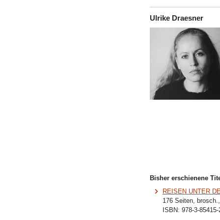
Ulrike Draesner
Bisher erschienene Tite
REISEN UNTER D
176 Seiten, brosch.
ISBN:
978-3-85415-