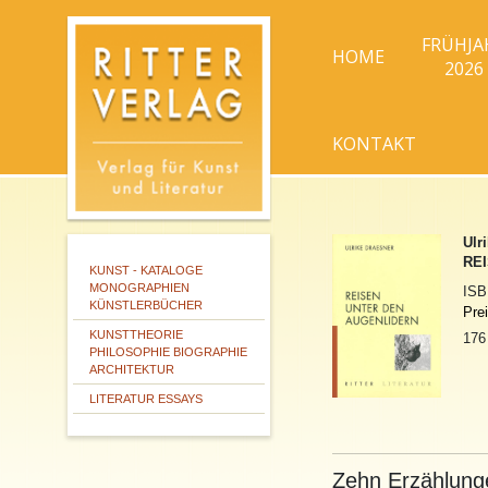
FRÜHJA
HOME
2026
KONTAKT
Ulr
RE
KUNST - KATALOGE
MONOGRAPHIEN
IS
KÜNSTLERBÜCHER
Pre
KUNSTTHEORIE
176
PHILOSOPHIE BIOGRAPHIE
ARCHITEKTUR
LITERATUR ESSAYS
Zehn Erzählung