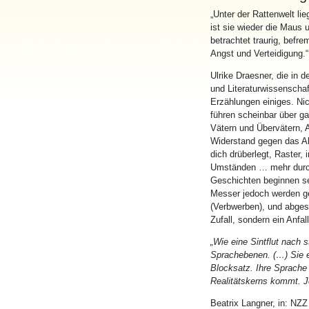
„
Unter
der Rattenwelt lie
ist sie wieder die Maus
betrachtet traurig, befr
Angst und Verteidigung.“
Ulrike Draesner, die in
d
und Literaturwissenschaft
Erzählungen einiges. Ni
führen scheinbar über g
Vätern und Übervätern, 
Widerstand gegen das Al
dich drüberlegt, Raster, 
Umstän
den
… mehr durch
Geschichten beginnen s
Messer jedoch wer
den
ge
(Verbwerben), und abges
Zufall, sondern ein Anfal
„Wie eine Sintflut nach 
Sprachebenen. (…) Sie erz
Blocksatz. Ihre Sprache 
Realitätskerns kommt. J
Beatrix Langner, in: NZ