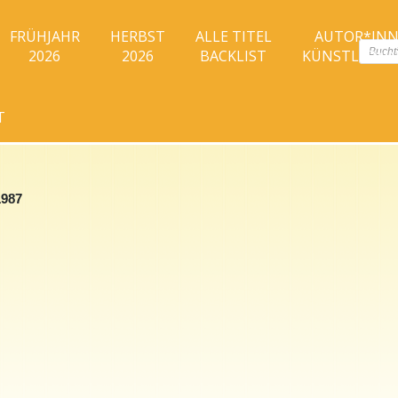
FRÜHJAHR
HERBST
ALLE TITEL
AUTOR*IN
Produc
2026
2026
BACKLIST
KÜNSTLER*I
search
T
1987