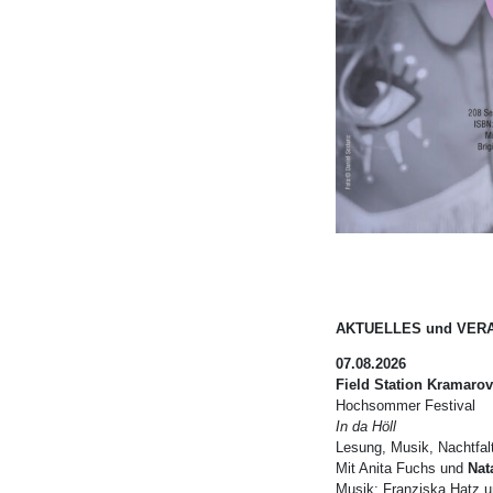
AKTUELLES und VER
07.08.2026
Field Station
Kramarov
Hochsommer Festival
In da Höll
Lesung, Musik, Nachtfal
Mit Anita Fuchs und
Nat
Musik: Franziska Hatz u