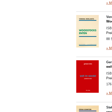
» M
Ver
Woo
IS
Pre
88 
» M
Ger
wel
IS
Pre
176
» M
Ste
spa