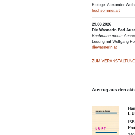
Biologe: Alexander Weih
hochsommer.art
29.08.2026
Die Wasnerin Bad Aus
Bachmann meets Ausse
Lesung mit Wolfgang P
diewasnerin.at
ZUM VERANSTALTUNG
Auszug aus den akt
Han
L U
IS
Pre
240