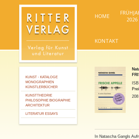
FRÜHJA
HOME
2026
KONTAKT
Nat
FRI
KUNST - KATALOGE
MONOGRAPHIEN
IS
KÜNSTLERBÜCHER
Pre
KUNSTTHEORIE
208
PHILOSOPHIE BIOGRAPHIE
ARCHITEKTUR
LITERATUR ESSAYS
In Natascha Gangls Aufru