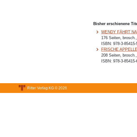
Bisher erschienene Tite
WENDY FÄHRT NA
176 Seiten, brosch.
ISBN:
978-3-85415-
FRISCHE APPELLE 
208 Seiten, brosch.
ISBN:
978-3-85415-
Ritter Verlag KG © 2026