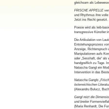
gleichsam als Lebewesen 
FRISCHE APPELLE
vers
und Rhythmus ihre volle 
Jetzt ins Recht gesetzt.
Poesie wird als leib-ba
transgressive Künstler:
Die Artikulation von La
Entstehungsprozess von 
Anzeige, Richterspruch u
Manipulationen aufs Korn
oder „Sesshaft, die“ als 
handgreiflich zu Tage. I
Natascha Gangl ein Mode
Intervention in das Best
Natascha Gangls „Frische
österreichischen Literatu
(Alexandru Bulucz, Buch
Gangl reizt die Dimensi
und breiter Formenvielfal
(Maria Renhardt, Die Fur