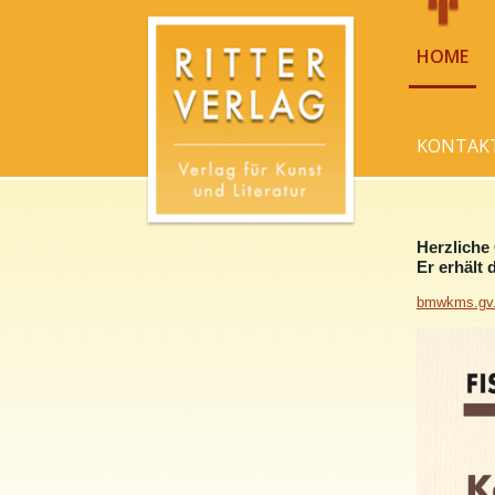
HOME
KONTAK
Herzliche
Er erhält 
bmwkms.gv.