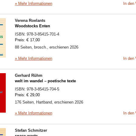
» Mehr Informationen
In den
Verena Roelants
Woodstocks Enten
ISBN:
978-3-85415-701-4
Preis:
€
17,00
88 Seiten, brosch., erschienen 2026
» Mehr Informationen
In den
Gerhard Rühm
welt im wandel – poetische texte
ISBN:
978-3-85415-704-5
Preis:
€
29,00
176 Seiten, Hartband, erschienen 2026
» Mehr Informationen
In den
Stefan Schmitzer
space waste