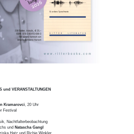
S und VERANSTALTUNGEN
on
Kramarovci
, 20 Uhr
 Festival
ik, Nachtfalterbeobachtung
uchs und
Natascha Gangl
ziska Hatz und Richie Winkler