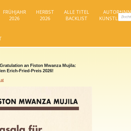
FRÜHJAHR
HERBST
ALLE TITEL
AUTOR*IN
Produc
2026
2026
BACKLIST
KÜNSTLER*I
search
T
 Gratulation an Fiston Mwanza Mujila:
den Erich-Fried-Preis 2026!
at