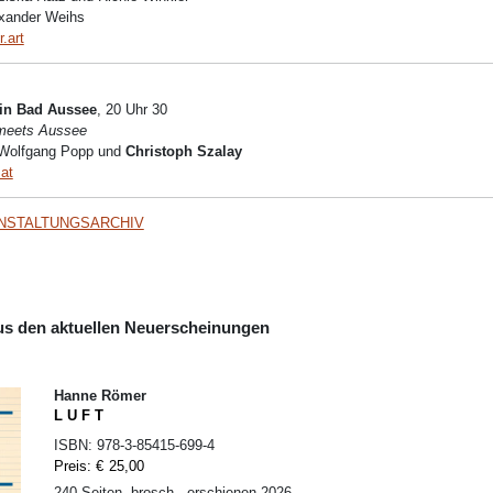
exander Weihs
.art
in Bad Aussee
, 20 Uhr 30
meets Aussee
 Wolfgang Popp und
Christoph Szalay
at
NSTALTUNGSARCHIV
s den aktuellen Neuerscheinungen
Hanne Römer
L U F T
ISBN:
978-3-85415-699-4
Preis:
€
25,00
240 Seiten, brosch., erschienen 2026