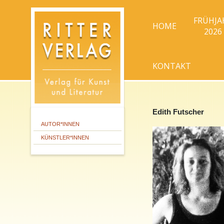
FRÜHJA
HOME
2026
KONTAKT
Edith Futscher
AUTOR*INNEN
KÜNSTLER*INNEN