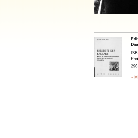
Edi
Die
IS
Pre
296
» M