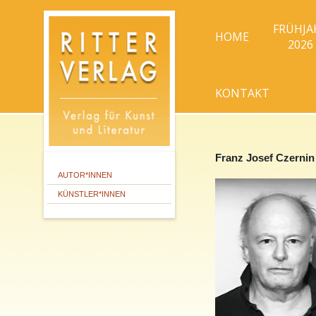
FRÜHJA
HOME
2026
KONTAKT
Franz Josef Czernin
AUTOR*INNEN
KÜNSTLER*INNEN