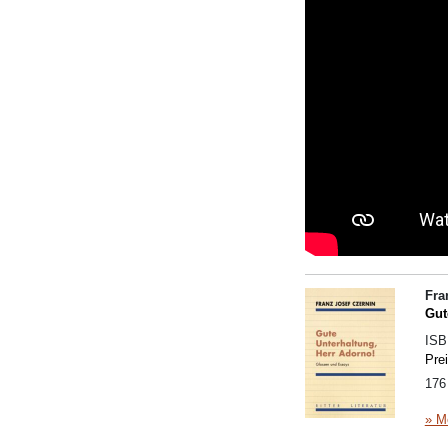
Fra
Gut
IS
Pre
176
» M