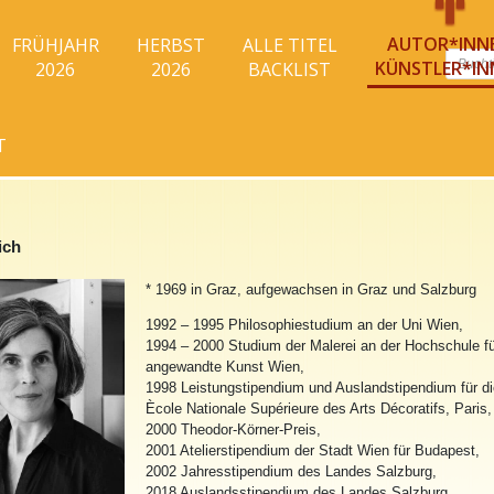
AUTOR*INN
FRÜHJAHR
HERBST
ALLE TITEL
Produc
KÜNSTLER*IN
2026
2026
BACKLIST
search
T
ich
* 1969 in Graz, aufgewachsen in Graz und Salzburg
1992 – 1995 Philosophiestudium an der Uni Wien,
1994 – 2000 Studium der Malerei an der Hochschule f
angewandte Kunst Wien,
1998 Leistungstipendium und Auslandstipendium für d
Ècole Nationale Supérieure des Arts Décoratifs, Paris,
2000 Theodor-Körner-Preis,
2001 Atelierstipendium der Stadt Wien für Budapest,
2002 Jahresstipendium des Landes Salzburg,
2018 Auslandsstipendium des Landes Salzburg,