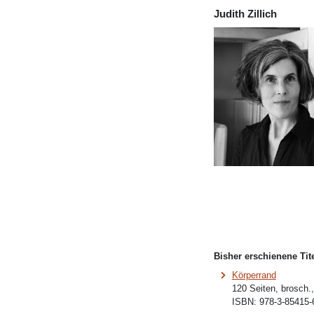
Judith Zillich
Bisher erschienene Tite
Körperrand
120 Seiten, brosch.,
ISBN:
978-3-85415-