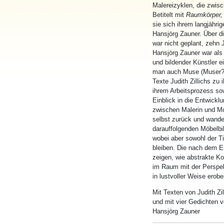
Malereizyklen, die zwis
Betitelt mit
Raumkörper, 
sie sich ihrem langjährig
Hansjörg Zauner. Über di
war nicht geplant, zehn 
Hansjörg Zauner war als S
und bildender Künstler e
man auch Muse (Muser?) 
Texte Judith Zillichs zu
ihrem Arbeitsprozess so
Einblick in die Entwickl
zwischen Malerin und Mo
selbst zurück und wande
darauffolgenden Möbelbild
wobei aber sowohl der Ti
bleiben. Die nach dem 
zeigen, wie abstrakte K
im Raum mit der Perspek
in lustvoller Weise erobe
Mit Texten von Judith Zil
und mit vier Gedichten 
Hansjörg Zauner