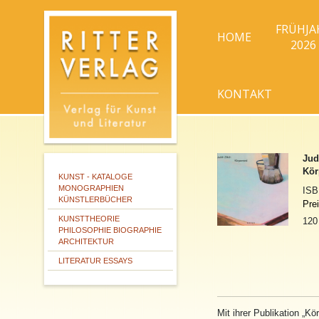
FRÜHJA
HOME
2026
KONTAKT
Jud
Kör
KUNST - KATALOGE
MONOGRAPHIEN
IS
KÜNSTLERBÜCHER
Pre
KUNSTTHEORIE
120 
PHILOSOPHIE BIOGRAPHIE
ARCHITEKTUR
LITERATUR ESSAYS
Mit ihrer Publikation „Kör