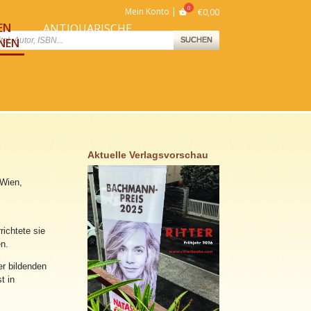
Mein Konto
€
0,00
EN
ANTIQUARISCHE
ts
NEN
SUCHEN
BÜCHER
Aktuelle Verlagsvorschau
 Wien,
richtete sie
en.
er bildenden
t in