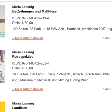
Maria Lassnig
Be-Ziehungen und Malflüsse
ISBN:
978-3-85415-219-4
Preis:
€
50,00
120 Seiten, 38 Farb- u. 18 S/W-Abb., Hartband, erschienen 1997, sig
» Mehr Informationen
In den
Maria Lassnig
Retrospektive
ISBN:
978-3-85415-251-4
Preis:
€
80,00
240 Seiten, 120 Farb- u. zahlr. S/W-Abb., brosch., erschienen 1999
(Hg.) Museum moderner Kunst Stiftung Ludwig Wien
» Mehr Informationen
In den
Maria Lassnig
Landleute