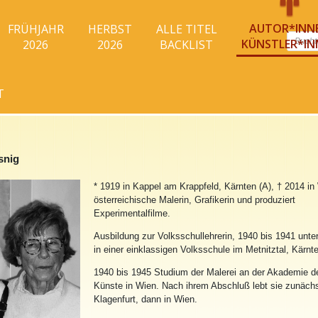
AUTOR*INN
FRÜHJAHR
HERBST
ALLE TITEL
Produc
KÜNSTLER*IN
2026
2026
BACKLIST
search
T
snig
* 1919 in Kappel am Krappfeld, Kärnten (A), † 2014 in
österreichische Malerin, Grafikerin und produziert
Experimentalfilme.
Ausbildung zur Volksschullehrerin, 1940 bis 1941 unter
in einer einklassigen Volksschule im Metnitztal, Kärnt
1940 bis 1945 Studium der Malerei an der Akademie d
Künste in Wien. Nach ihrem Abschluß lebt sie zunächs
Klagenfurt, dann in Wien.