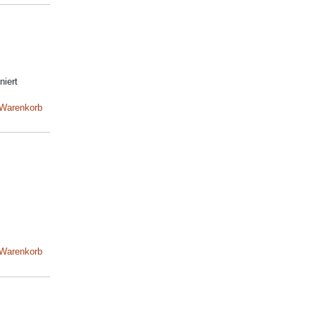
niert
 Warenkorb
 Warenkorb