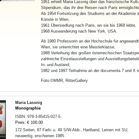
1951 erhielt Maria Lassnig über das französische Kultur
Stipendium, das ihr drei Reisen nach Paris ermöglicht
Ab 1954 Fortsetzung des Studiums an der Akademie d
Künste in Wien,
1961 Übersiedlung nach Paris, wo sie bis 1968 lebte,
1968 Auswanderung nach New York, USA.
Ab 1980 Professorin an der Hochschule für angewandt
Wien, sie unterrichtet eine Meisterklasse,
1988 Verleihung des großen österreichischen Staatspr
zahlreiche Einzelausstellungen und Ausstellungsbetei
In- und Ausland;
1982 und 1997 Teilnahme an der documenta 7 und X i
Foto:©MMR, RitterGallery
Maria Lassnig
Monographie
ISBN:
978-3-85415-027-5
Preis:
€
100,00
172 Seiten, 87 Farb- u. 49 S/W-Abb., Hartband, Leinen mit SU,
neuwertig, erschienen 1985