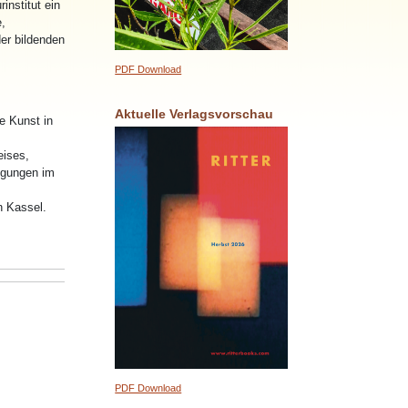
institut ein
e,
er bildenden
PDF Download
Aktuelle Verlagsvorschau
e Kunst in
eises,
ligungen im
n Kassel.
PDF Download