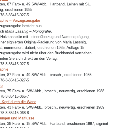
ten, 87 Farb- u. 49 S/W-Abb., Hartband, Leinen mit SU,
ig, erschienen 1985
978-3-85415-027-5
aphie – Vorzugsausgabe
zugsausgabe besteht aus
uch
Maria Lassnig – Monografie
,
r Holzkassette mit Leinenüberzug und Namensprägung,
iner signierten Original-Radierung von Maria Lassnig,
kat, nummeriert, datiert, erschienen 1985, Auflage 15
zugsausgabe wird nicht über den Buchhandel vertrieben,
enden Sie sich direkt an den Verlag.
978-3-85415-027-5
aphie
ten, 87 Farb- u. 49 S/W-Abb., brosch., erschienen 1985
978-3-85415-027-5
le
ten, 75 Farb- u. S/W-Abb., brosch., neuwertig, erschienen 1988
978-3-85415-065-7
 Kopf durch die Wand
ten, 43 Farb- u. S/W-Abb., brosch., neuwertig, erschienen 1989
978-3-85415-068-8
ungen und Malflüsse
ten, 38 Farb- u. 18 S/W-Abb., Hartband, erschienen 1997, signiert