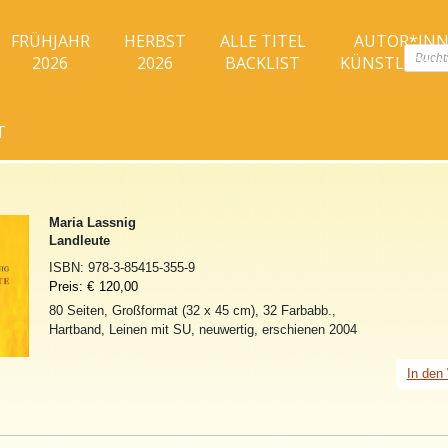
FRÜHJAHR
HERBST
ALLE TITEL
AUTOR*IN
Produc
2026
2026
BACKLIST
KÜNSTLER*I
search
T
Maria Lassnig
Landleute
ISBN:
978-3-85415-355-9
Preis:
€
120,00
80 Seiten, Großformat (32 x 45 cm), 32 Farbabb.,
Hartband, Leinen mit SU, neuwertig, erschienen 2004
In den