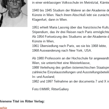
in einer einklassigen Volksschule im Metnitztal, Kärnt
1940 bis 1945 Studium der Malerei an der Akademie d
Künste in Wien. Nach ihrem Abschluß lebt sie zunächs
Klagenfurt, dann in Wien.
1951 erhielt Maria Lassnig über das französische Kultur
Stipendium, das ihr drei Reisen nach Paris ermöglicht
Ab 1954 Fortsetzung des Studiums an der Akademie d
Künste in Wien,
1961 Übersiedlung nach Paris, wo sie bis 1968 lebte,
1968 Auswanderung nach New York, USA.
Ab 1980 Professorin an der Hochschule für angewandt
Wien, sie unterrichtet eine Meisterklasse,
1988 Verleihung des großen österreichischen Staatspr
zahlreiche Einzelausstellungen und Ausstellungsbetei
In- und Ausland;
1982 und 1997 Teilnahme an der documenta 7 und X i
Foto:©MMR, RitterGallery
hienene Titel im Ritter Verlag:
aphie