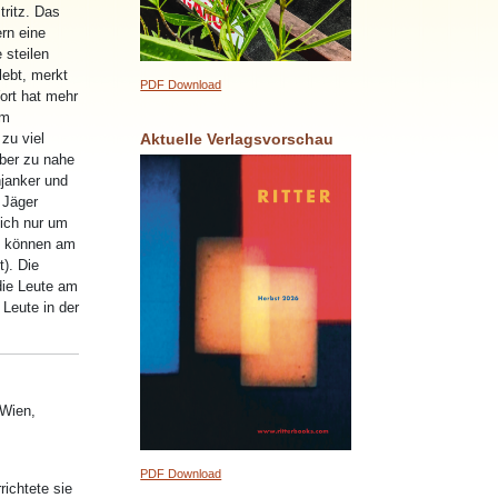
tritz. Das
ern eine
 steilen
ebt, merkt
PDF Download
ort hat mehr
am
Aktuelle Verlagsvorschau
 zu viel
aber zu nahe
njanker und
 Jäger
sich nur um
en können am
t). Die
die Leute am
 Leute in der
 Wien,
PDF Download
richtete sie