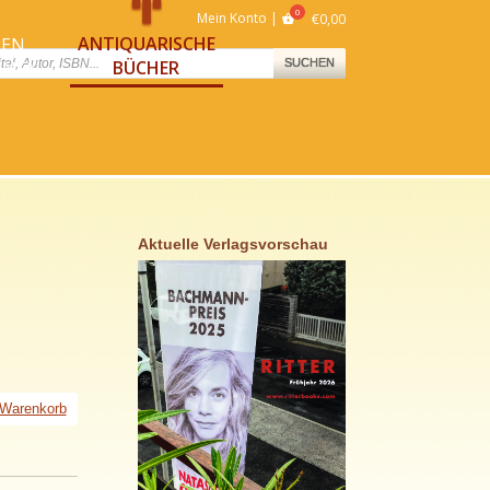
Mein Konto
€
0,00
ANTIQUARISCHE
NEN
ts
BÜCHER
SUCHEN
NNEN
Aktuelle Verlagsvorschau
 Warenkorb