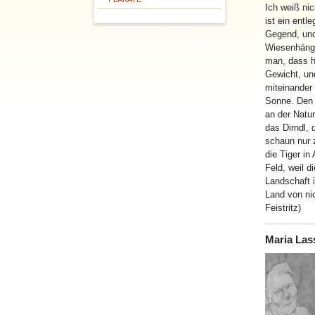
Ich weiß nic
ist ein entl
Gegend, und 
Wiesenhänge
man, dass hi
Gewicht, un
miteinander 
Sonne. Den 
an der Natur
das Dirndl, 
schaun nur z
die Tiger i
Feld, weil d
Landschaft i
Land von nic
Feistritz)
Maria Las