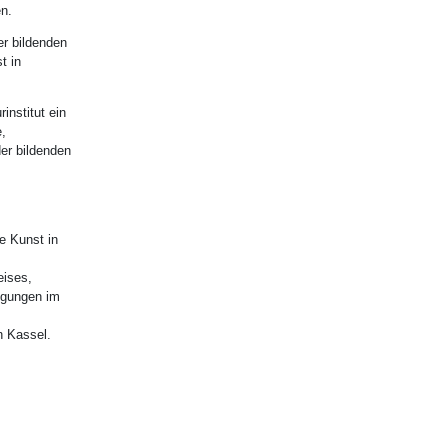
en.
er bildenden
t in
institut ein
e,
er bildenden
e Kunst in
eises,
ligungen im
n Kassel.