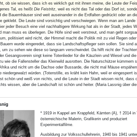
ht, ob sie wissen, dass ich es wirklich gut mit ihnen meine, die Leute der Feis
egenes Tal, es heißt
Die Feistritz
, weil es nicht das Tal oder das Dorf ist, sond
die Bauernhäuser sind weit auseinander in die Erdfalten gedrückt oder an die
 geklebt. Die Leute sind vorsichtig und verschwiegen. Wenn man am Lande l
er jeder Besuch eine viel nachhaltigere Wirkung hat als in der Stadt, jedes W
d man muss es überlegen. Die Höfe sind weit verstreut, und man geht sorgs
um, politisiert wird nicht, der Himmel macht die Politik mit zu viel Regen oder
Bauern wurde eingeredet, dass sie Landschaftspfleger sein sollen. Sie sind 
, um zu sehen wie diese so langsam verschwindet. Da hilft nicht der Trachte
der Gesangsverein singt keine Totenlieder für die Käuzlein und Wiesel und die
u wie die Fallensteller das Kleinwild ausrotten. Die Naturschützer kümmern 
n Afrika und nicht um die Dachse oder Bussarde, die nicht mal Mäuse erspäh
ie niedergewalzt würden. (Totenstille, es kräht kein Hahn, weil er eingesperrt is
st schön und weiß von nichts, und die Leute in der Stadt wissen nicht, dass 
hts wissen, aber die Landschaft ist schön und heiter. (Maria Lassnig über die
snig
* 1919 in Kappel am Krappfeld, Kärnten (A), † 2014 in
österreichische Malerin, Grafikerin und produziert
Experimentalfilme.
Ausbildung zur Volksschullehrerin, 1940 bis 1941 unter