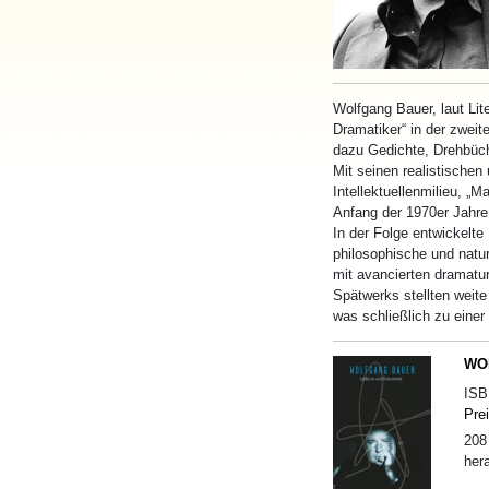
Wolfgang Bauer, laut Lite
Dramatiker“ in der zweit
dazu Gedichte, Drehbüch
Mit seinen realistischen
Intellektuellenmilieu, „
Anfang der 1970er Jahre
In der Folge entwickelte
philosophische und natu
mit avancierten dramatu
Spätwerks stellten weite
was schließlich zu einer
WOL
IS
Pre
208
her