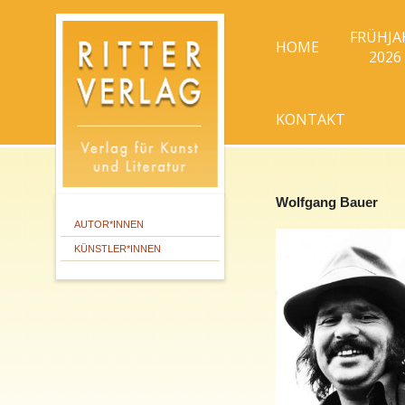
FRÜHJA
HOME
2026
KONTAKT
Wolfgang Bauer
AUTOR*INNEN
KÜNSTLER*INNEN