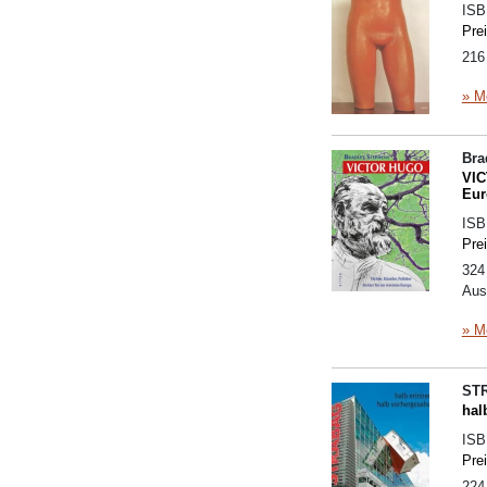
IS
Pre
216 
» M
Bra
VIC
Eur
IS
Pre
324
Aus
» M
ST
hal
IS
Pre
224 