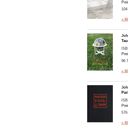
Pre
104
» M
Joh
Tau
IS
Pre
96 
» M
Joh
Par
IS
Pre
576 
» M