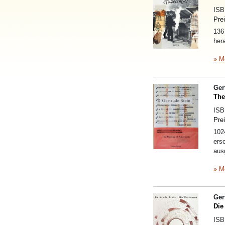
IS
Pre
136
her
» M
Ger
The
IS
Pre
102
ers
aus
» M
Ger
Die
IS