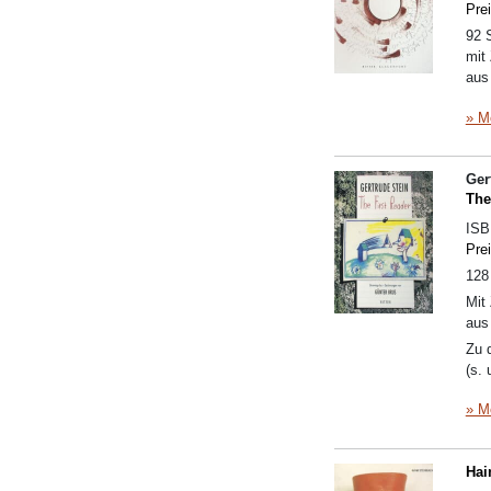
Pre
92 
mit
aus
» M
Ger
The
IS
Pre
128
Mit
aus
Zu 
(s.
» M
Hai