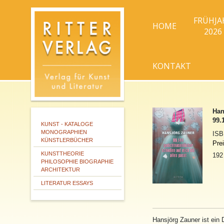
FRÜHJA
HOME
2026
KONTAKT
Han
99.
KUNST - KATALOGE
MONOGRAPHIEN
IS
KÜNSTLERBÜCHER
Pre
KUNSTTHEORIE
192
PHILOSOPHIE BIOGRAPHIE
ARCHITEKTUR
LITERATUR ESSAYS
Hansjörg Zauner ist ein 