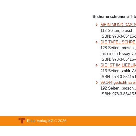
Bisher erschienene Tite
MEIN MUND DAS 
112 Seiten, brosch.
ISBN:
978-3-85415-
DIE TAFEL SCHREI
128 Seiten, brosch.
mit einem Essay vo
ISBN:
978-3-85415-
SIE IST IM LIEB
216 Seiten, zahlr. A
ISBN:
978-3-85415-
99.144 gedichtnasen
192 Seiten, brosch.
ISBN:
978-3-85415-
Ritter Verlag KG © 2026