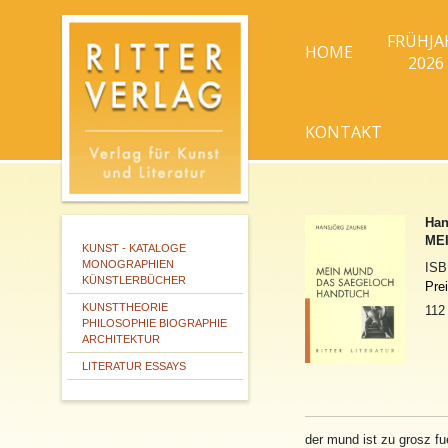
FRÜHJA
HOME
2026
KONTAKT
Han
ME
KUNST - KATALOGE
MONOGRAPHIEN
IS
KÜNSTLERBÜCHER
Pre
KUNSTTHEORIE
112
PHILOSOPHIE BIOGRAPHIE
ARCHITEKTUR
LITERATUR ESSAYS
der
mund
ist zu grosz fu