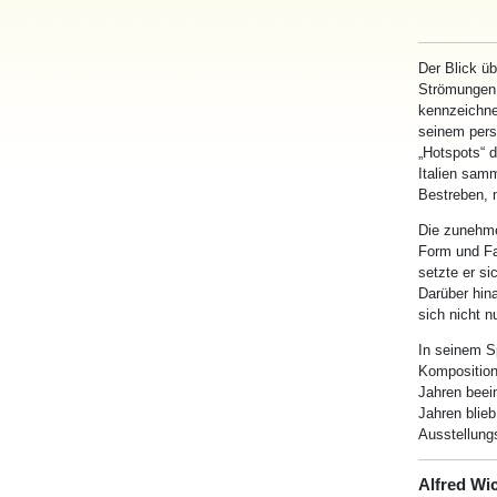
Der Blick ü
Strömungen 
kennzeichn
seinem persö
„Hotspots“ 
Italien samm
Bestreben, 
Die zunehme
Form und Far
setzte er si
Darüber hina
sich nicht 
In seinem Sp
Komposition
Jahren beei
Jahren blie
Ausstellungs
Alfred Wi