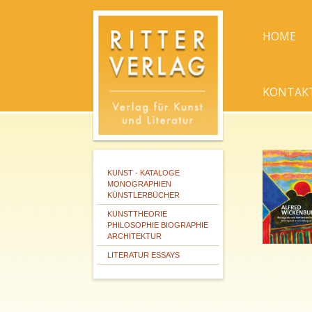
HOME
KONTAK
KUNST - KATALOGE
MONOGRAPHIEN
KÜNSTLERBÜCHER
KUNSTTHEORIE
PHILOSOPHIE BIOGRAPHIE
ARCHITEKTUR
LITERATUR ESSAYS