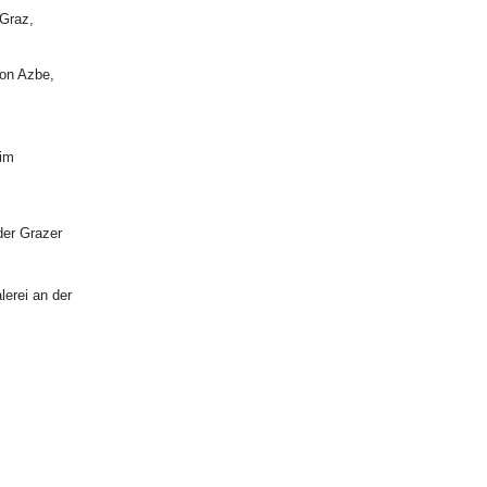
 Graz,
on Azbe,
 im
der Grazer
lerei an der