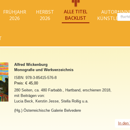
ALLE TITEL
FRÜHJAHR
HERBST
AUTOR*INN
Produc
BACKLIST
2026
2026
KÜNSTLER*I
search
T
Alfred Wickenburg
Monografie und Werkverzeichnis
ISBN:
978-3-85415-576-8
Preis:
€
45,00
280 Seiten, ca. 480 Farbabb., Hartband, erschienen 2018,
mit Beiträgen von:
Lucia Beck, Kerstin Jesse, Stella Rollig u.a.
(Hg.) Österreichische Galerie Belvedere
In den