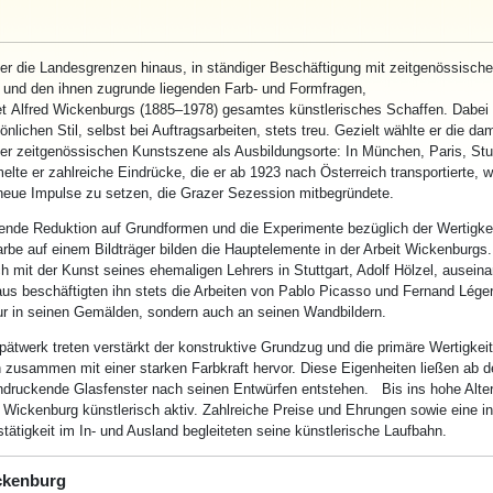
ber die Landesgrenzen hinaus, in ständiger Beschäftigung mit zeitgenössisch
und den ihnen zugrunde liegenden Farb- und Formfragen,
et
Alfred
Wickenburg
s (1885–1978) gesamtes künstlerisches Schaffen. Dabei b
nlichen Stil, selbst bei Auftragsarbeiten, stets treu. Gezielt wählte er die da
der zeitgenössischen Kunstszene als Ausbildungsorte: In München, Paris, Stu
elte er zahlreiche Eindrücke, die er ab 1923 nach Österreich transportierte, w
neue Impulse zu setzen, die Grazer Sezession mitbegründete.
nde Reduktion auf Grundformen und die Experimente bezüglich der Wertigkeit
be auf einem Bildträger bilden die Hauptelemente in der Arbeit
Wickenburg
s.
ch mit der Kunst seines ehemaligen Lehrers in Stuttgart, Adolf Hölzel, auseina
us beschäftigten ihn stets die Arbeiten von Pablo Picasso und Fernand Léger
nur in seinen Gemälden, sondern auch an seinen Wandbildern.
ätwerk treten verstärkt der konstruktive Grundzug und die primäre Wertigkeit
 zusammen mit einer starken Farbkraft hervor. Diese Eigenheiten ließen ab d
ndruckende Glasfenster nach seinen Entwürfen entstehen. Bis ins hohe Alte
b
Wickenburg
künstlerisch aktiv. Zahlreiche Preise und Ehrungen sowie eine i
tätigkeit im In- und Ausland begleiteten seine künstlerische Laufbahn.
ckenburg