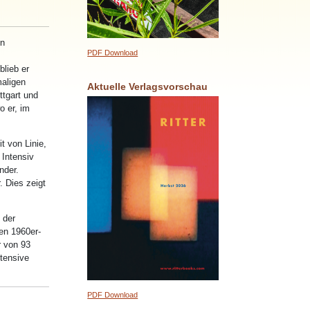
en
PDF Download
lieb er
maligen
Aktuelle Verlagsvorschau
ttgart und
o er, im
 von Linie,
 Intensiv
nder.
. Dies zeigt
 der
en 1960er-
r von 93
ntensive
PDF Download