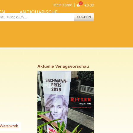
Mein Konto
€
0,00
EN
ANTIQUARISCHE
ts
SUCHEN
NNEN
BÜCHER
Aktuelle Verlagsvorschau
 Warenkorb