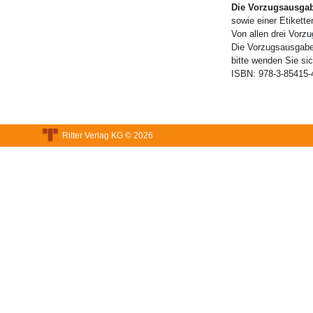
Die Vorzugsausgabe
sowie einer Etikette
Von allen drei Vorz
Die Vorzugsausgaben
bitte wenden Sie sic
ISBN:
978-3-85415-
Ritter Verlag KG © 2026