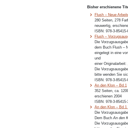
Bisher erschienene Tite
Flush – Neue Arbeit
280 Seiten, 278 Far
neuwertig, erschien
ISBN:
978-3-85415-
Flush – Vorzugsaus
Die Vorzugsausgabe
dem Buch Flush – N
eingelegt in eine v
und
einer Originalarbeit
Die Vorzugsausgabe 
bitte wenden Sie sic
ISBN:
978-3-85415-
An den Klon – Bd.1
352 Seiten, ca. 120
erschienen 2004
ISBN:
978-3-85415-
An den Klon – Bd.1
Die Vorzugsausgabe
Dem Buch
An den K
Die Vorzugsausgabe 