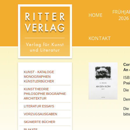
FRÜHJA
HOME
2026
KONTAKT
Cor
An 
KUNST - KATALOGE
MONOGRAPHIEN
IS
KÜNSTLERBÜCHER
Prei
KUNSTTHEORIE
Die
PHILOSOPHIE BIOGRAPHIE
ARCHITEKTUR
De
LITERATUR ESSAYS
Die
bitt
VORZUGSAUSGABEN
SIGNIERTE BÜCHER
PLAKATE