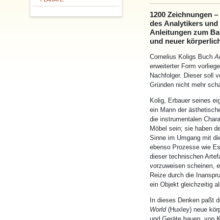
1200 Zeichnungen – 
des
An
alytikers und
An
leitungen zum Ba
und neuer körperlich
Cornelius Koligs Buch
A
erweiterter Form vorlie
Nachfolger. Dieser soll v
Grün
den
nicht mehr scha
Kolig, Erbauer seines 
ein M
an
n der ästhetisch
die instrumentalen Char
Möbel sein; sie haben
d
Sinne im Umg
an
g mit d
ebenso Prozesse wie Es
dieser technischen Arte
vorzuweisen scheinen, ei
Reize durch die In
an
spr
ein Objekt gleichzeitig 
In dieses
Den
ken paßt 
World
(Huxley) neue kör
und Geräte bauen, von K