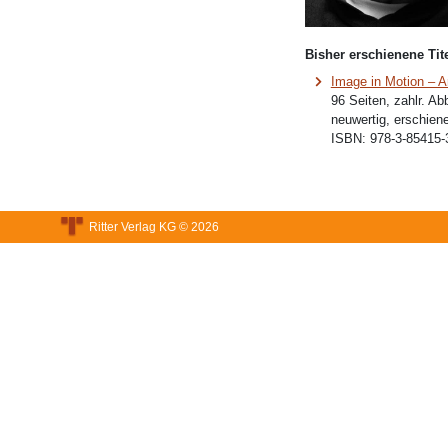
Bisher erschienene Tite
Image in Motion – 
96 Seiten, zahlr. Abb
neuwertig, erschien
ISBN:
978-3-85415-
Ritter Verlag KG © 2026