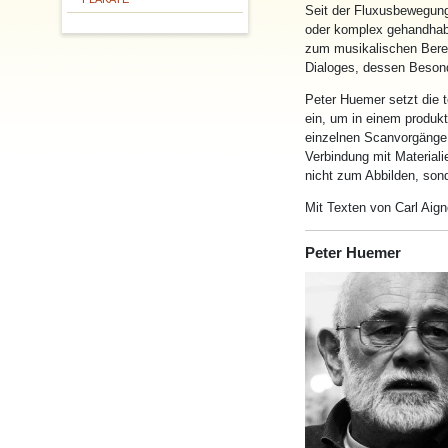
Seit der Fluxusbewegun
oder komplex gehandhabte
zum musikalischen Berei
Dialoges, dessen Besond
Peter Huemer setzt die 
ein, um in einem produkt
einzelnen Scanvorgänge 
Verbindung
mit
Materiali
nicht zum Abbilden, son
Mit
Texten von Carl Aign
Peter Huemer