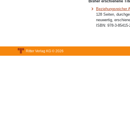
Bisher erschienene Tite
Beziehungsreicher A
128 Seiten, durchgehe
neuwertig, erschien
ISBN:
978-3-85415-
Ritter Verlag KG © 2026