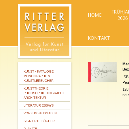
FRÜHJA
HOME
2026
KONTAKT
Mar
Bez
KUNST - KATALOGE
MONOGRAPHIEN
IS
KÜNSTLERBÜCHER
Pre
KUNSTTHEORIE
128 
PHILOSOPHIE BIOGRAPHIE
neu
ARCHITEKTUR
LITERATUR ESSAYS
VORZUGSAUSGABEN
SIGNIERTE BÜCHER
PLAKATE