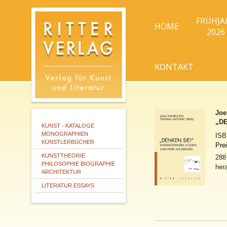
FRÜHJA
HOME
2026
KONTAKT
Joe
„DE
KUNST - KATALOGE
MONOGRAPHIEN
IS
KÜNSTLERBÜCHER
Pre
KUNSTTHEORIE
288
PHILOSOPHIE BIOGRAPHIE
her
ARCHITEKTUR
LITERATUR ESSAYS