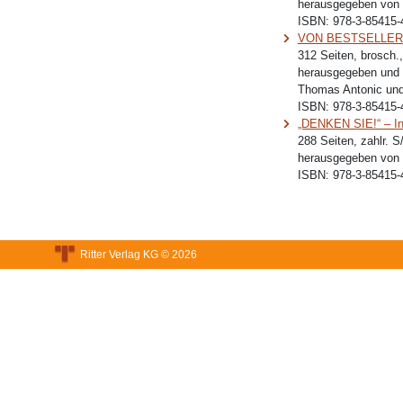
herausgegeben von 
ISBN:
978-3-85415-
VON BESTSELLERN
312 Seiten, brosch.
herausgegeben und 
Thomas Antonic und
ISBN:
978-3-85415-
„DENKEN SIE!“ – In
288 Seiten, zahlr. 
herausgegeben von 
ISBN:
978-3-85415-
Ritter Verlag KG © 2026