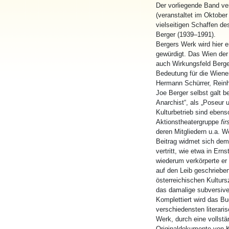
Der vorliegende Band v
(veranstaltet im Oktober
vielseitigen Schaffen d
Berger (1939–1991).
Bergers Werk wird hier e
gewürdigt. Das Wien der 
auch Wirkungsfeld Berge
Bedeutung für die Wiener
Hermann Schürrer, Reinh
Joe Berger selbst galt b
Anarchist“, als „Poseur 
Kulturbetrieb sind ebens
Aktionstheatergruppe
fi
deren Mitgliedern u.a. W
Beitrag widmet sich dem
vertritt, wie etwa in Ern
wiederum verkörperte er
auf den Leib geschrieben
österreichischen Kulturs
das damalige subversive
Komplettiert wird das B
verschiedensten literar
Werk, durch eine vollstä
Originaldokumente von K