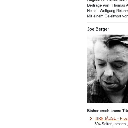
Beiträge von
: Thomas An
Heinzl, Wolfgang Reichm
Mit einem Geleitwort vo
Joe Berger
Bisher erschienene Tite
HIRNHÄUSL – Prosat
304 Seiten, brosch.