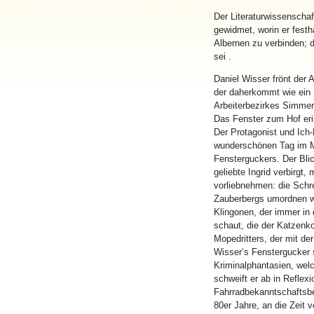
Der Literaturwissenschaf
gewidmet, worin er fest
Albernen zu verbinden; d
sei .
Daniel Wisser frönt der 
der daherkommt wie ein L
Arbeiterbezirkes Simmer
Das Fenster zum Hof eri
Der Protagonist und Ich-
wunderschönen Tag im Ma
Fensterguckers. Der Blic
geliebte Ingrid verbirgt
vorliebnehmen: die Schr
Zauberbergs umordnen wi
Klingonen, der immer in
schaut, die der Katzenk
Mopedritters, der mit de
Wisser’s Fenstergucker 
Kriminalphantasien, welc
schweift er ab in Refle
Fahrradbekanntschaftsbe
80er Jahre, an die Zeit