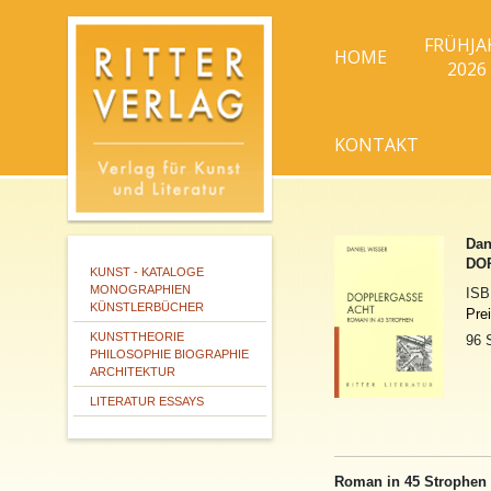
FRÜHJA
HOME
2026
KONTAKT
Dan
DO
KUNST - KATALOGE
MONOGRAPHIEN
IS
KÜNSTLERBÜCHER
Pre
KUNSTTHEORIE
96 
PHILOSOPHIE BIOGRAPHIE
ARCHITEKTUR
LITERATUR ESSAYS
Roman in 45 Strophen