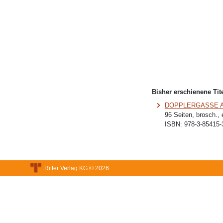
Bisher erschienene Tite
DOPPLERGASSE 
96 Seiten, brosch.,
ISBN:
978-3-85415-
Ritter Verlag KG © 2026