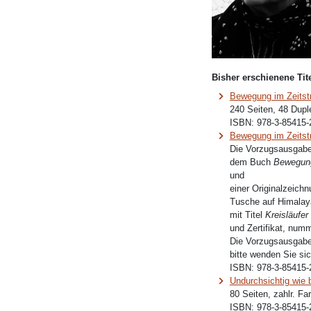
Bisher erschienene Tite
Bewegung im Zeits
240 Seiten, 48 Dupl
ISBN:
978-3-85415-
Bewegung im Zeitst
Die Vorzugsausgabe
dem Buch
Bewegung
und
einer Originalzeich
Tusche auf Himalaya
mit Titel
Kreisläufer
und Zertifikat, numme
Die Vorzugsausgabe 
bitte wenden Sie sic
ISBN:
978-3-85415-
Undurchsichtig wie
80 Seiten, zahlr. F
ISBN:
978-3-85415-