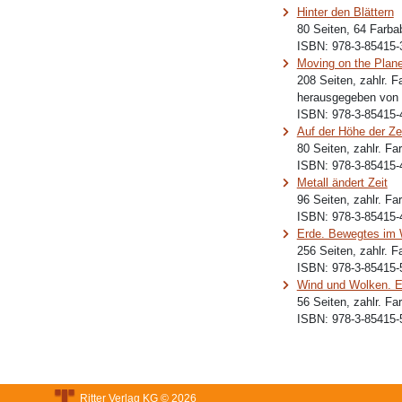
Hinter den Blättern
80 Seiten, 64 Farba
ISBN:
978-3-85415-
Moving on the Plane
208 Seiten, zahlr. 
herausgegeben von B
ISBN:
978-3-85415-
Auf der Höhe der Zei
80 Seiten, zahlr. Fa
ISBN:
978-3-85415-
Metall ändert Zeit
96 Seiten, zahlr. Fa
ISBN:
978-3-85415-
Erde. Bewegtes im
256 Seiten, zahlr. 
ISBN:
978-3-85415-
Wind und Wolken. E
56 Seiten, zahlr. F
ISBN:
978-3-85415-
Ritter Verlag KG © 2026