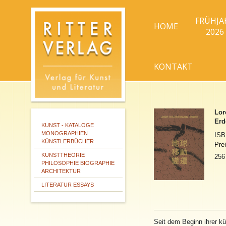
FRÜHJA
HOME
2026
KONTAKT
Lor
Erd
KUNST - KATALOGE
MONOGRAPHIEN
IS
KÜNSTLERBÜCHER
Pre
KUNSTTHEORIE
256
PHILOSOPHIE BIOGRAPHIE
ARCHITEKTUR
LITERATUR ESSAYS
Seit dem Beginn ihrer k