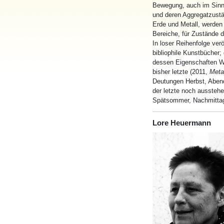
Bewegung, auch
im
Sinn
und deren Aggregatzustä
Erde und Metall, werden
Bereiche, für Zustände 
In loser Reihenfolge ver
bibliophile Kunstbücher;
dessen Eigenschaften Wi
bisher letzte (2011,
Metal
Deutungen Herbst, Abend
der letzte noch ausstehe
Spätsommer, Nachmittag,
Lore Heuermann