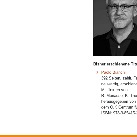
Bisher erschienene Tite
Paolo Bianchi
392 Seiten, zahlr. 
neuwertig, erschien
Mit Texten von:
R. Menasse, K. Thew
herausgegeben von 
dem O.K Centrum fü
ISBN:
978-3-85415-