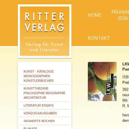
FRÜHJA
HOME
2026
KONTAKT
LKW
Pao
KUNST - KATALOGE
MONOGRAPHIEN
IS
KÜNSTLERBÜCHER
Pre
KUNSTTHEORIE
392
PHILOSOPHIE BIOGRAPHIE
neu
ARCHITEKTUR
Mit
LITERATUR ESSAYS
R. 
VORZUGSAUSGABEN
her
dem
SIGNIERTE BÜCHER
PLAKATE