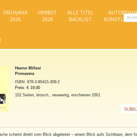
FRÜHJAHR
HERBST
ALLE TITEL
AUTOR*IN
Produc
2026
2026
BACKLIST
KÜNSTLER*I
search
T
Hanno Millesi
Primavera
ISBN:
978-3-85415-309-2
Preis:
€
19,00
152 Seiten, brosch., neuwertig, erschienen 2001
In den
ache scheint direkt vom Blick abgeleitet – einem Blick aufs Sichtbare, dem f