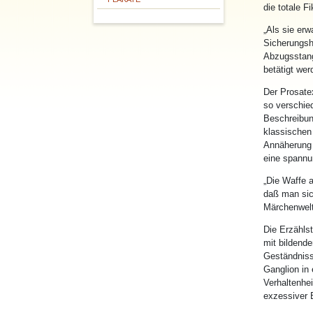
die totale F
„Als sie erw
Sicherungsh
Abzugsstang
betätigt wer
Der Prosate
so verschie
Beschreibun
klassischen 
Annäherung 
eine spannu
„Die Waffe 
daß man sic
Märchenwelt,
Die Erzählst
mit bildende
Geständniss
Ganglion in
Verhaltenhei
exzessiver 