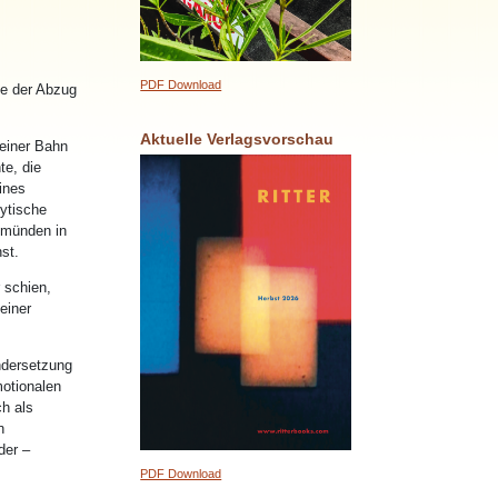
PDF Download
he der Abzug
Aktuelle Verlagsvorschau
seiner Bahn
te, die
ines
lytische
 münden in
st.
 schien,
einer
andersetzung
motionalen
h als
n
der –
PDF Download