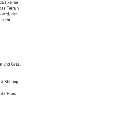
daß keiner
das Terrain
 wird, der
 nicht
n und Graz,
t Stiftung
itz-Preis