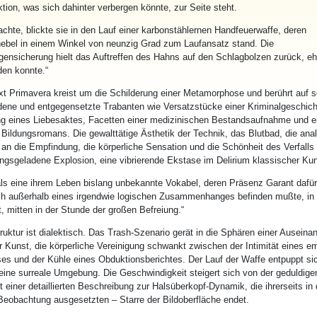
iktion, was sich dahinter verbergen könnte, zur Seite steht.
achte, blickte sie in den Lauf einer karbonstählernen Handfeuerwaffe, deren
ebel in einem Winkel von neunzig Grad zum Laufansatz stand. Die
ensicherung hielt das Auftreffen des Hahns auf den Schlagbolzen zurück, e
den konnte.“
xt
Primavera
kreist um die Schilderung einer Metamorphose und berührt auf 
dene und entgegensetzte Trabanten wie Versatzstücke einer Kriminalgeschich
g eines Liebesaktes, Facetten einer medizinischen Bestandsaufnahme und e
Bildungsromans. Die gewalttätige Ästhetik der Technik, das Blutbad, die ana
an die Empfindung, die körperliche Sensation und die Schönheit des Verfalls
ngsgeladene Explosion, eine vibrierende Ekstase im Delirium klassischer Kun
als eine ihrem Leben bislang unbekannte Vokabel, deren Präsenz Garant dafür
h außerhalb eines irgendwie logischen Zusammenhanges befinden mußte, in 
 mitten in der Stunde der großen Befreiung.“
ruktur ist dialektisch. Das Trash-Szenario gerät in die Sphären einer Ausein
r Kunst, die körperliche Vereinigung schwankt zwischen der Intimität eines e
es und der Kühle eines Obduktionsberichtes. Der Lauf der Waffe entpuppt sic
 eine surreale Umgebung. Die Geschwindigkeit steigert sich von der geduldige
t einer detaillierten Beschreibung zur Halsüberkopf-Dynamik, die ihrerseits in 
Beobachtung ausgesetzten – Starre der Bildoberfläche endet.