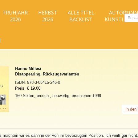
FRÜHJAHR
HERBST
ALLE TITEL
AUTOR*IN
Produc
2026
2026
BACKLIST
KÜNSTLER*I
search
T
Hanno Millesi
Disappearing. Rückzugsvarianten
ISBN:
978-3-85415-246-0
Preis:
€
19,00
160 Seiten, brosch., neuwertig, erschienen 1999
In den
 machten wir es dann in der von ihr bevorzugten Position. Ich weiß gar nicht