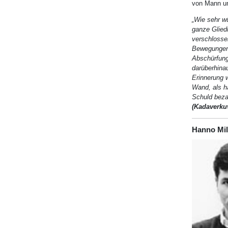
von Mann un
„Wie sehr w
ganze Glied
verschlossen
Bewegungen 
Abschürfung
darüberhina
Erinnerung w
Wand, als hä
Schuld beza
(Kadaverkuv
Hanno Mil