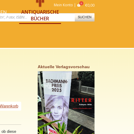
Mein Konto
€
0,00
ANTIQUARISCHE
NEN
ts
BÜCHER
SUCHEN
NNEN
Aktuelle Verlagsvorschau
 Warenkorb
, ob diese