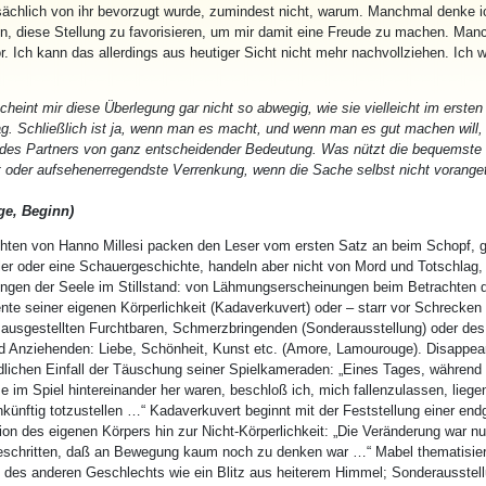
tsächlich von ihr bevorzugt wurde, zumindest nicht, warum. Manchmal denke ic
n, diese Stellung zu favorisieren, um mir damit eine Freude zu machen. Ma
r. Ich kann das allerdings aus heutiger Sicht nicht mehr nachvollziehen. Ich w
heint mir diese Überlegung gar nicht so abwegig, wie sie vielleicht im erst
. Schließlich ist ja, wenn man es macht, und wenn man es gut machen will, 
des Partners von ganz entscheidender Bedeutung. Was nützt die bequemste
t oder aufsehenerregendste Verrenkung, wenn die Sache selbst nicht vorange
e, Beginn)
hten von Hanno Millesi packen den Leser vom ersten Satz an beim Schopf, g
ller oder eine Schauergeschichte, handeln aber nicht von Mord und Totschlag,
gen der Seele im Stillstand: von Lähmungserscheinungen beim Betrachten 
te seiner eigenen Körperlichkeit (Kadaverkuvert) oder – starr vor Schrecken
 ausgestellten Furchtbaren, Schmerzbringenden (Sonderausstellung) oder des 
 Anziehenden: Liebe, Schönheit, Kunst etc. (Amore, Lamourouge). Disappear
dlichen Einfall der Täuschung seiner Spielkameraden: „Eines Tages, während w
e im Spiel hintereinander her waren, beschloß ich, mich fallenzulassen, liege
künftig totzustellen …“ Kadaverkuvert beginnt mit der Feststellung einer endg
ion des eigenen Körpers hin zur Nicht-Körperlichkeit: „Die Veränderung war n
geschritten, daß an Bewegung kaum noch zu denken war …“ Mabel thematisier
 des anderen Geschlechts wie ein Blitz aus heiterem Himmel; Sonderausstell