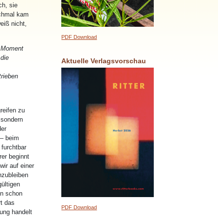
h, sie
nchmal kam
eiß nicht,
PDF Download
en Moment
die
Aktuelle Verlagsvorschau
trieben
reifen zu
 sondern
der
 – beim
furchtbar
er beginnt
ir auf einer
nzubleiben
ültigen
un schon
t das
PDF Download
ung handelt