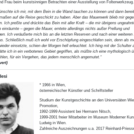
d Frau beim kunstsinnigen Betrachten einer Ausstellung von Folterwerkzeug.
ünschte ich mir, mit dem Bein in die Wand tauchen zu können und dann berei
maßen auf die Reise geschickt zu haben. Aber das Mauerwerk blieb mir gege
. Ich preßte und drückte das Bein mit aller Kraft – die mir übrigens ungeahnt
einräumte – gegen die Mauer, erntete allerdings nichts außer Prellung und
en. Ich veräußerte mich bis an die letzten Reserven und nach einer weiteren
us. Schließlich muß ich wohl vor Erschöpfung eingeschlafen sein, denn als m
ieder einsetzte, schien der Morgen hell erleuchtet. Ich hing mit der Schulter 
tte ich in ein verbotenes Gebiet gegriffen, als müßte ich eine mythologisch üb
hlen, für ein Vergehen, das jedem menschlich angemutet.“
ert)
lesi
* 1966 in Wien,
österreichischer Künstler und Schriftsteller
Studium der Kunstgeschichte an den Universiäten Wie
Promotion,
1992-1999 Assistent bei Hermann Nitsch,
1999-2001 freier Mitarbeiter im Museum Moderner Kuns
Ludwig in Wien.
Zahlreiche Auszeichnungen u.a. 2017 Reinhard-Priessn