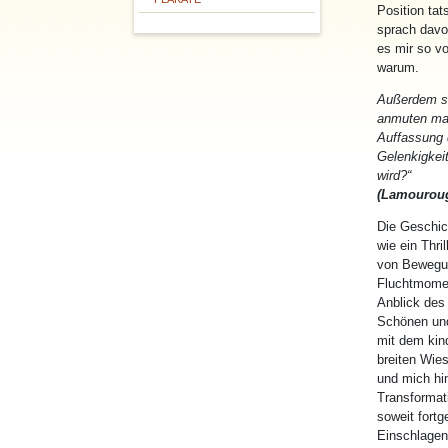
Position ta
sprach davo
es mir so vo
warum.
Außerdem sc
anmuten mag
Auffassung 
Gelenkigkei
wird?“
(Lamouroug
Die Geschic
wie ein Thri
von Bewegun
Fluchtmomen
Anblick des
Schönen und
mit dem kin
breiten Wies
und mich hin
Transformat
soweit fort
Einschlagen