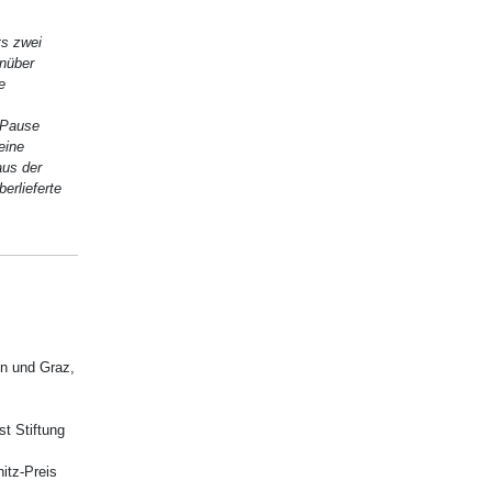
ts zwei
nüber
e
 Pause
eine
aus der
erlieferte
n und Graz,
t Stiftung
itz-Preis