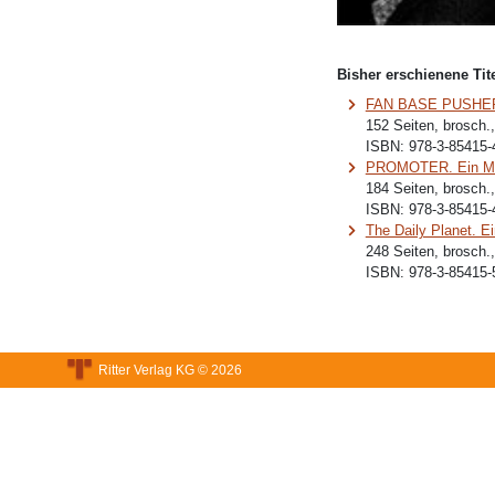
Bisher erschienene Tite
FAN BASE PUSHER. 
152 Seiten, brosch.
ISBN:
978-3-85415-
PROMOTER. Ein M
184 Seiten, brosch.
ISBN:
978-3-85415-
The Daily Planet. Ei
248 Seiten, brosch.
ISBN:
978-3-85415-
Ritter Verlag KG © 2026