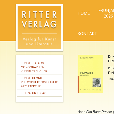
FRÜHJA
HOME
2026
KONTAKT
D. 
PRO
KUNST - KATALOGE
MONOGRAPHIEN
IS
KÜNSTLERBÜCHER
Pre
KUNSTTHEORIE
184
PHILOSOPHIE BIOGRAPHIE
ARCHITEKTUR
LITERATUR ESSAYS
Nach
Fan Base Pusher
(