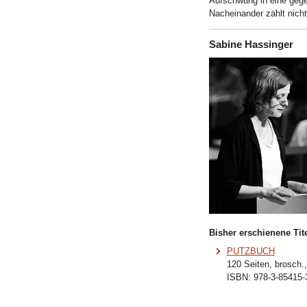
Aufschwung in eine gegen
Nacheinander zählt nich
Sabine Hassinger
Bisher erschienene Tite
PUTZBUCH
120 Seiten, brosch.
ISBN:
978-3-85415-