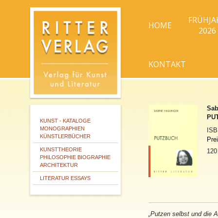
FRÜHJA
HOME
2026
KONTAKT
Sab
PU
KUNST - KATALOGE
MONOGRAPHIEN
IS
KÜNSTLERBÜCHER
Pre
KUNSTTHEORIE
120
PHILOSOPHIE BIOGRAPHIE
ARCHITEKTUR
LITERATUR ESSAYS
„Putzen selbst und die A